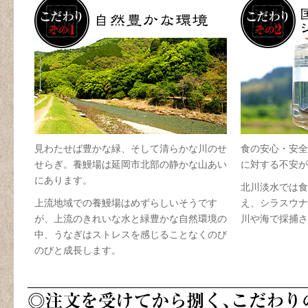
見わたせば豊かな緑、そして清らかな川のせ
食の安心・安全
せらぎ。養鰻場は延岡市北部の静かな山あい
に対する不安が
にあります。
北川淡水では食
上流地域での養鰻場はめずらしいそうです
え、シラスウナ
が、上流のきれいな水と緑豊かな自然環境の
川や海で採捕さ
中、うなぎはストレスを感じることなくのび
のびと成長します。